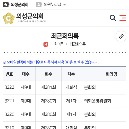
본문바로가기
의성군의회
의원누리집
의성군의회
UISEONG GUN COUNCIL
최근회의록
회의록
최근회의록
※ 모바일환경에서는 좌우로 이동하여 내용(표)을 보실 수 있습니다.
회의명
차수
회수
대수
번호
본회의
개회식
제281회
제9대
3222
의회운영위원회
제1차
제280회
제9대
3221
본회의
제1차
제280회
제9대
3220
본회의
개회식
제280회
제9대
3219