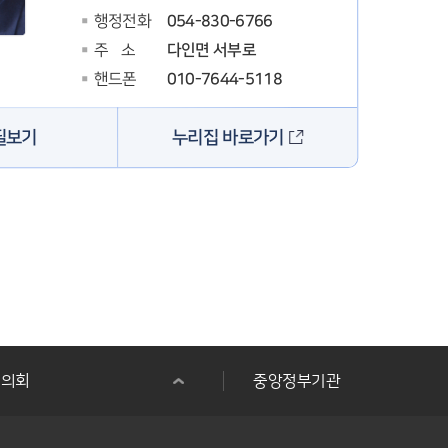
054-830-6766
행정전화
다인면 서부로
주 소
010-7644-5118
핸드폰
누리집 바로가기
필보기
군의회
중앙정부기관