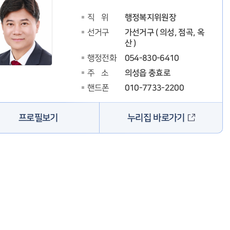
행정복지위원장
직 위
가선거구 ( 의성, 점곡, 옥
선거구
산 )
054-830-6410
행정전화
의성읍 충효로
주 소
010-7733-2200
핸드폰
누리집 바로가기
프로필보기