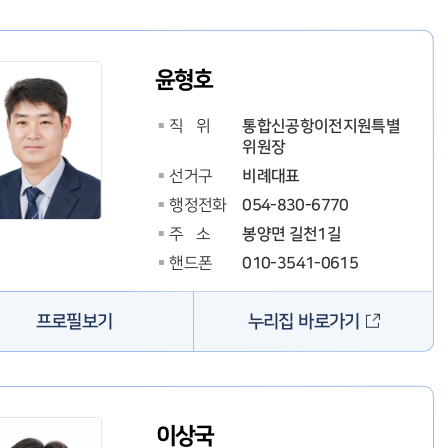
윤형호
통합신공항이전지원특별
직 위
위원장
비례대표
선거구
054-830-6770
행정전화
봉양면 길천1길
주 소
010-3541-0615
핸드폰
누리집 바로가기
프로필보기
이상국