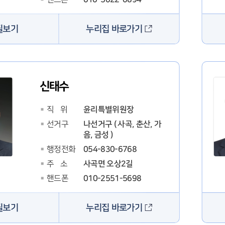
누리집 바로가기
필보기
신태수
윤리특별위원장
직 위
나선거구 ( 사곡, 춘산, 가
선거구
음, 금성 )
054-830-6768
행정전화
사곡면 오상2길
주 소
010-2551-5698
핸드폰
누리집 바로가기
필보기