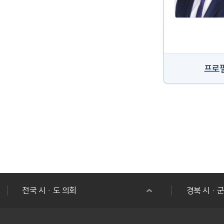
프로
전국 시·도 의회
경북 시·