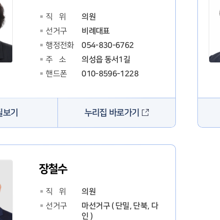
의원
직 위
비례대표
선거구
054-830-6762
행정전화
의성읍 동서1길
주 소
010-8596-1228
핸드폰
누리집 바로가기
필보기
장철수
의원
직 위
마선거구 ( 단밀, 단북, 다
선거구
인 )