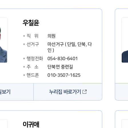
우칠윤
의원
직 위
마선거구 ( 단밀, 단북, 다
선거구
인 )
054-830-6401
행정전화
단북면 중련길
주 소
010-3507-1625
핸드폰
누리집 바로가기
필보기
이귀애