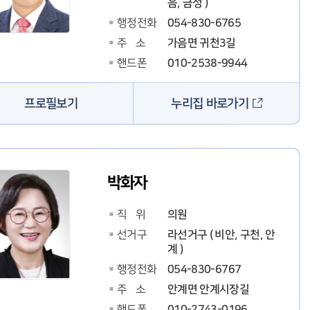
음, 금성 )
054-830-6765
행정전화
가음면 귀천3길
주 소
010-2538-9944
핸드폰
누리집 바로가기
프로필보기
박화자
의원
직 위
라선거구 ( 비안, 구천, 안
선거구
계 )
054-830-6767
행정전화
안계면 안계시장길
주 소
010-2743-0196
핸드폰