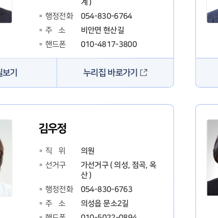
계 )
054-830-6764
행정전화
비안면 현산길
주 소
010-4817-3800
핸드폰
누리집 바로가기
필보기
김우정
의원
직 위
가선거구 ( 의성, 점곡, 옥
선거구
산 )
054-830-6763
행정전화
의성읍 문소2길
주 소
010-5022-0894
핸드폰