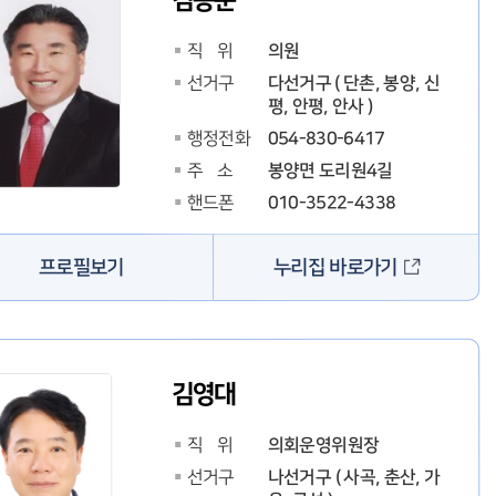
의원
직 위
다선거구 ( 단촌, 봉양, 신
선거구
평, 안평, 안사 )
054-830-6417
행정전화
봉양면 도리원4길
주 소
010-3522-4338
핸드폰
누리집 바로가기
프로필보기
김영대
의회운영위원장
직 위
나선거구 ( 사곡, 춘산, 가
선거구