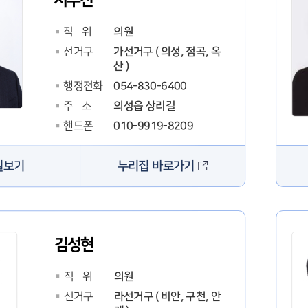
지무진
의원
직 위
가선거구 ( 의성, 점곡, 옥
선거구
산 )
054-830-6400
행정전화
의성읍 상리길
주 소
010-9919-8209
핸드폰
누리집 바로가기
필보기
김성현
의원
직 위
라선거구 ( 비안, 구천, 안
선거구