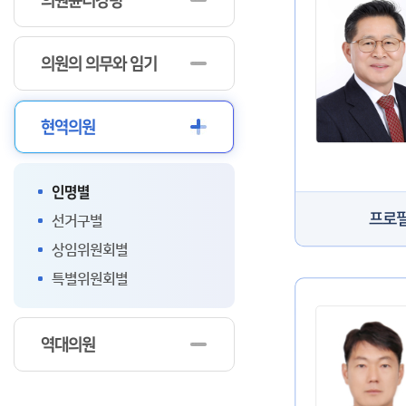
의원윤리강령
의원의 의무와 임기
현역의원
인명별
프로
선거구별
상임위원회별
특별위원회별
역대의원