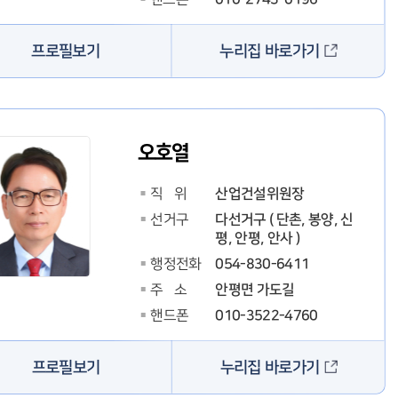
누리집 바로가기
프로필보기
오호열
산업건설위원장
직 위
다선거구 ( 단촌, 봉양, 신
선거구
평, 안평, 안사 )
054-830-6411
행정전화
안평면 가도길
주 소
010-3522-4760
핸드폰
누리집 바로가기
프로필보기