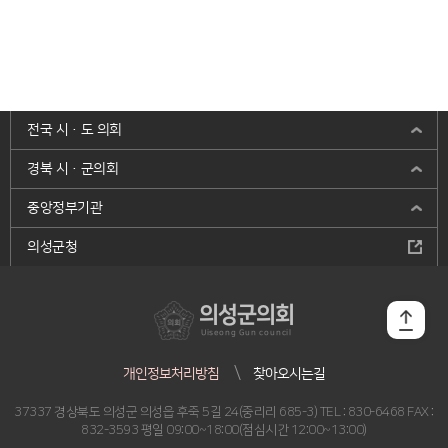
전국 시·도 의회
경북 시·군의회
중앙정부기관
의성군청
의성군의회
Uiseong Gun council
개인정보처리방침
찾아오시는길
37337 경상북도 의성군 의성읍 후죽 5길 24(중리리 685-3) TEL : 830-6468 FAX :
832-3593 평일 09:00~18:00(점심시간 12:00~13:00)