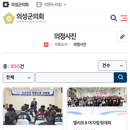
본문바로가기
의성군의회
의원누리집
의성군의회
UISEONG GUN COUNCIL
의정사진
의회소식
의정사진
건
850
총 :
앨리트8 여자컬링대회