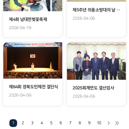
제5주년 의용소방대의 날 기념식
2026-04-06
제4회 남대천벚꽃축제
2026-04-19
제64회 경북도민체전 결단식
2025회계연도 결산검사
2026-04-06
2026-04-06
10
9
8
7
6
5
4
3
2
1