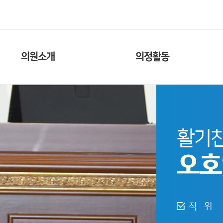
의원소개
의정활동
활기찬
오호