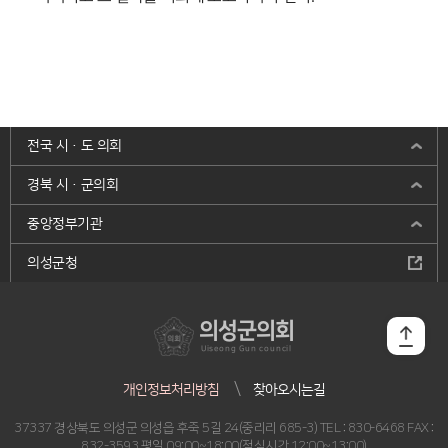
전국 시·도 의회
경북 시·군의회
중앙정부기관
의성군청
의성군의회
Uiseong Gun council
개인정보처리방침
찾아오시는길
37337 경상북도 의성군 의성읍 후죽 5길 24(중리리 685-3) TEL : 830-6468 FAX :
832-3593 평일 09:00~18:00(점심시간 12:00~13:00)