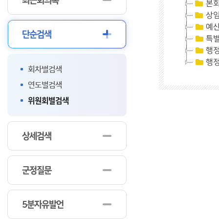
최근회의록
본
상
예
단순검색
특
행
행
회차별검색
연도별검색
위원회별검색
상세검색
군정질문
5분자유발언