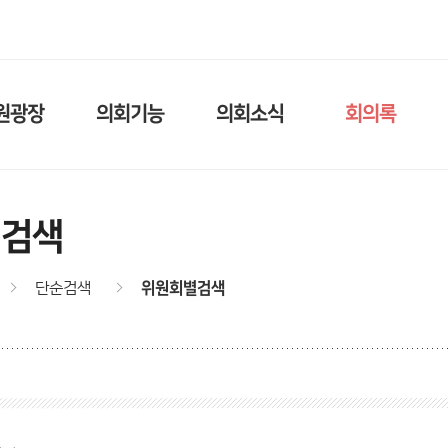
원광장
의회기능
의회소식
회의록
별검색
단순검색
위원회별검색