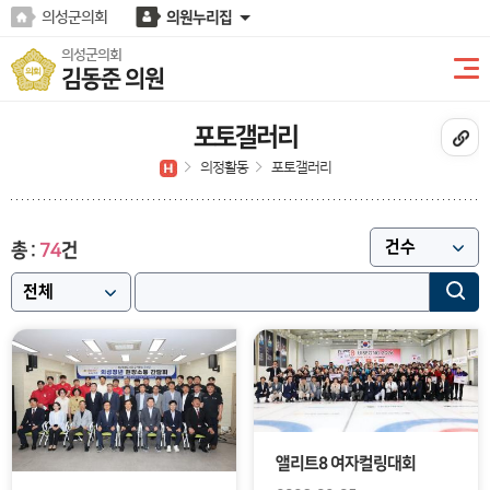
본문바로가기
의성군의회
의원누리집
의성군의회
김동준 의원
포토갤러리
의정활동
포토갤러리
총 :
74
건
앨리트8 여자컬링대회