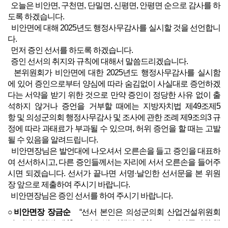
오늘은 비안면, 구천면, 단밀면, 신평면, 안평면 순으로 감사를 하
도록 하겠습니다.
비안면에 대해 2025년도 행정사무감사를 실시할 것을 선언합니
다.
먼저 증인 선서를 하도록 하겠습니다.
증인 선서의 취지와 규칙에 대해서 말씀드리겠습니다.
본위원회가 비안면에 대한 2025년도 행정사무감사를 실시함
에 있어 증인으로부터 양심에 따라 숨김없이 사실대로 증언하겠
다는 서약을 받기 위한 것으로 만약 증인이 정당한 사유 없이 출
석하지 않거나 증언을 거부할 때에는 지방자치법 제49조제5
항 및 의성군의회 행정사무감사 및 조사에 관한 조례 제9조의3 규
정에 따라 과태료가 부과될 수 있으며, 허위 증언을 할 때는 고발
될 수 있음을 알려드립니다.
비안면장님은 발언대에 나오셔서 오른손을 들고 증인을 대표하
여 선서하시고, 다른 증인들께서는 자리에 서서 오른손을 들어주
시면 되겠습니다. 선서가 끝나면 서명·날인한 선서문을 본 위원
장 앞으로 제출하여 주시기 바랍니다.
비안면장님은 증인 선서를 하여 주시기 바랍니다.
○비안면장 장금순
“선서 본인은 의성군의회 산업건설위원회
가 지방자치법 제49조, 같은 법 시행령 제41조 및 의성군의회 행