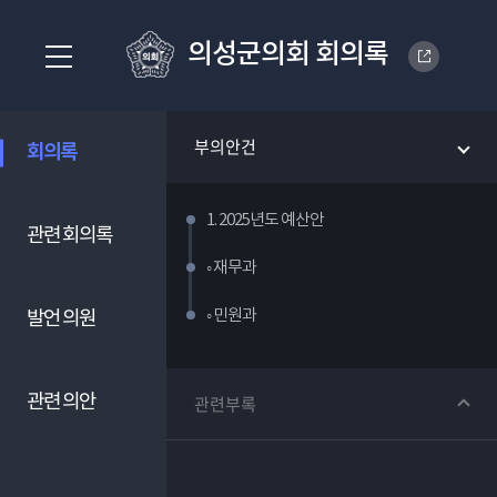
의성군의회 회의록
부의안건
회의록
1. 2025년도 예산안
관련 회의록
◦ 재무과
◦ 민원과
발언 의원
관련 의안
관련부록