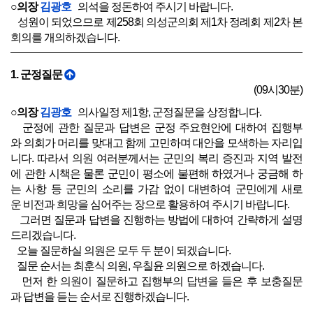
○의장
김광호
의석을 정돈하여 주시기 바랍니다.
성원이 되었으므로 제258회 의성군의회 제1차 정례회 제2차 본
회의를 개의하겠습니다.
1. 군정질문
(09시30분)
○의장
김광호
의사일정 제1항, 군정질문을 상정합니다.
군정에 관한 질문과 답변은 군정 주요현안에 대하여 집행부
와 의회가 머리를 맞대고 함께 고민하며 대안을 모색하는 자리입
니다. 따라서 의원 여러분께서는 군민의 복리 증진과 지역 발전
에 관한 시책은 물론 군민이 평소에 불편해 하였거나 궁금해 하
는 사항 등 군민의 소리를 가감 없이 대변하여 군민에게 새로
운 비전과 희망을 심어주는 장으로 활용하여 주시기 바랍니다.
그러면 질문과 답변을 진행하는 방법에 대하여 간략하게 설명
드리겠습니다.
오늘 질문하실 의원은 모두 두 분이 되겠습니다.
질문 순서는 최훈식 의원, 우칠윤 의원으로 하겠습니다.
먼저 한 의원이 질문하고 집행부의 답변을 들은 후 보충질문
과 답변을 듣는 순서로 진행하겠습니다.
보충질문은 1회로 제한하고 질문하신 의원에게 우선권이 있으