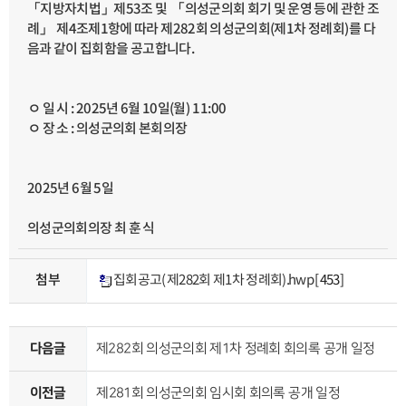
조 및 「의성군의회 회기 및 운영 등에 관한 조
53
제
」
지방자치법
「
를 다
)
제1차 정례회
(
의성군의회
회
282
에 따라 제
례」 제4조제1항
.
음과 같이 집회함을 공고합니다
) 11:00
(월
일
10
월
6
년
: 2025
ㅇ 일 시
의성군의회 본회의장
:
ㅇ 장 소
일
5
월
6
년
2025
의성군의회의장 최 훈 식
[453]
집회공고(제282회 제1차 정례회).hwp
첨부
제282회 의성군의회 제1차 정례회 회의록 공개 일정
다음글
제281회 의성군의회 임시회 회의록 공개 일정
이전글